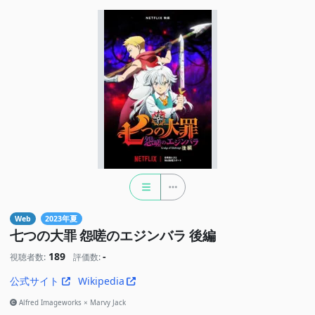
Web
2023年夏
七つの大罪 怨嗟のエジンバラ 後編
189
-
視聴者数:
評価数:
公式サイト
Wikipedia
Alfred Imageworks × Marvy Jack