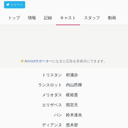
ツイート
トップ
情報
記録
キャスト
スタッフ
動画
関
Annictサポーター
になると広告を非表示にできます。
トリスタン
村瀬歩
ランスロット
内山昂輝
メリオダス
梶裕貴
エリザベス
雨宮天
バン
鈴木達央
ディアンヌ
悠木碧