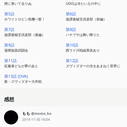
煙に巻いて去りぬ
UDOは冷たい土の中に
第5話
第6話
ホワイトロビン危機一髪！
放課後秘宝倶楽部（前編）
第7話
第8話
放課後秘宝倶楽部（後編）
ハヤブサは舞い降りた
第9話
第10話
湯煙仮面武闘会
西ウド川戦線異状あり
第11話
第12話
征服者どもが夢のあと
ズヴィズダーの光をあまねく世界に
第13話 (OVA)
新・ズヴィズダー大作戦
感想
もも
@momo_ko
2019-11-30 16:04