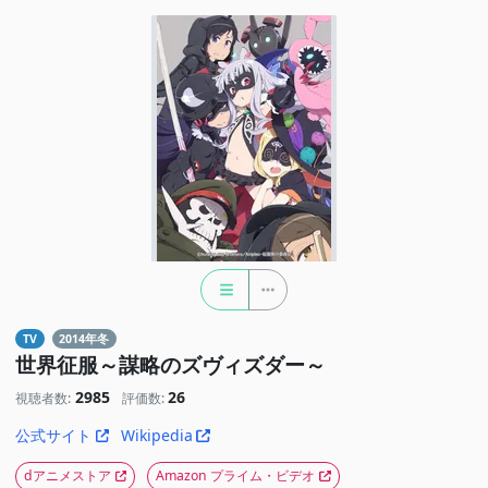
TV
2014年冬
世界征服～謀略のズヴィズダー～
2985
26
視聴者数:
評価数:
公式サイト
Wikipedia
dアニメストア
Amazon プライム・ビデオ