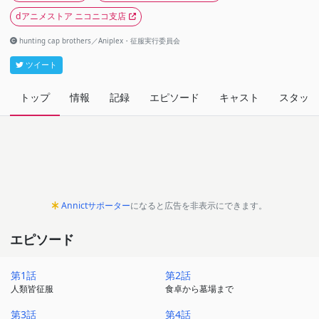
dアニメストア ニコニコ支店
hunting cap brothers／Aniplex・征服実行委員会
ツイート
トップ
情報
記録
エピソード
キャスト
スタッフ
Annictサポーター
になると広告を非表示にできます。
エピソード
第1話
第2話
人類皆征服
食卓から墓場まで
第3話
第4話