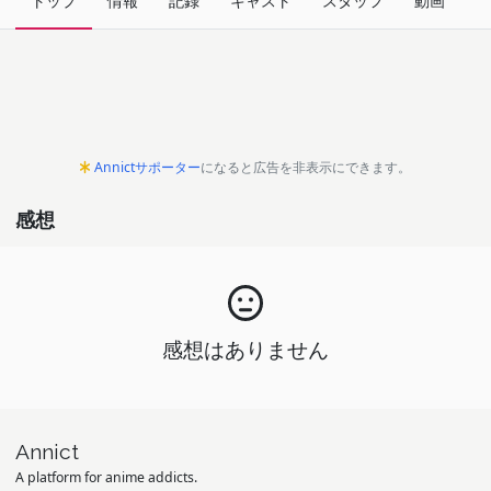
トップ
情報
記録
キャスト
スタッフ
動画
関
Annictサポーター
になると広告を非表示にできます。
感想
感想はありません
Annict
A platform for anime addicts.