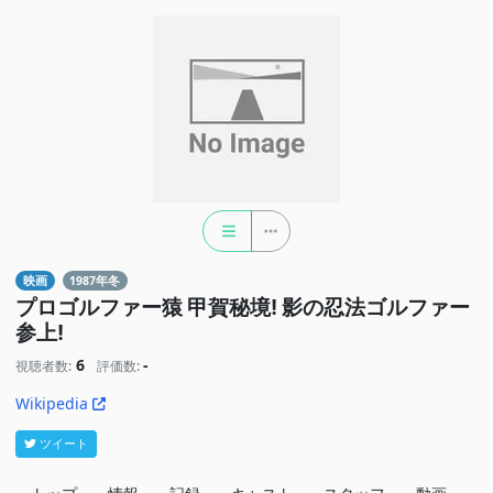
映画
1987年冬
プロゴルファー猿 甲賀秘境! 影の忍法ゴルファー
参上!
6
-
視聴者数:
評価数:
Wikipedia
ツイート