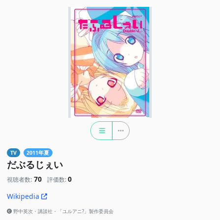
TV
2011年夏
だぶるじぇい
70
0
視聴者数:
評価数:
Wikipedia
野中英次・講談社・「ユルアニ?」製作委員会