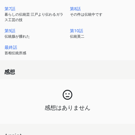
第7話
第8話
暮らしの伝統芸 江戸より伝わるガラ
その件は伝統中です
ス工芸の技
第9話
第10話
伝統腺が腫れた
伝統英二
最終話
首相伝統所感
感想
感想はありません