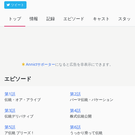
ツイート
トップ
情報
記録
エピソード
キャスト
スタッフ
Annictサポーター
になると広告を非表示にできます。
エピソード
第1話
第2話
伝統・オア・アライブ
パーマ伝統・バケーション
第3話
第4話
伝統デリバティブ
株式伝統公開
第5話
第6話
ア伝統 プリーズ！
うっかり滑って伝統