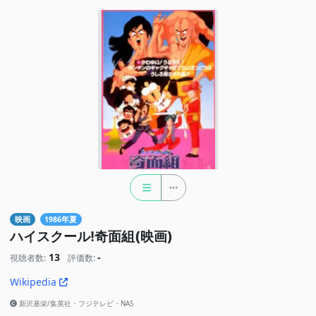
映画
1986年夏
ハイスクール!奇面組(映画)
13
-
視聴者数:
評価数:
Wikipedia
新沢基栄/集英社・フジテレビ・NAS