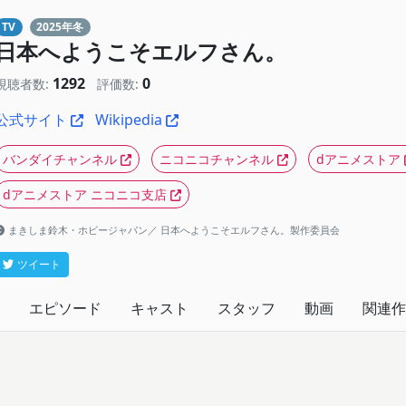
TV
2025年冬
日本へようこそエルフさん。
1292
0
視聴者数:
評価数:
公式サイト
Wikipedia
バンダイチャンネル
ニコニコチャンネル
dアニメストア
dアニメストア ニコニコ支店
まきしま鈴木・ホビージャパン／ 日本へようこそエルフさん。製作委員会
ツイート
エピソード
キャスト
スタッフ
動画
関連作