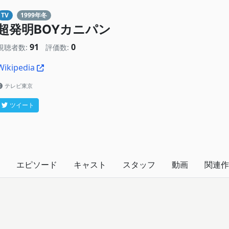
TV
1999年冬
超発明BOYカニパン
91
0
視聴者数:
評価数:
Wikipedia
テレビ東京
ツイート
エピソード
キャスト
スタッフ
動画
関連作