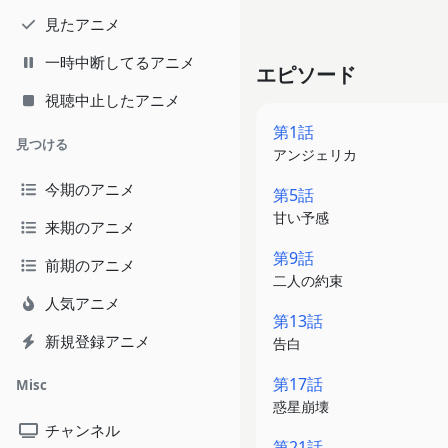
見たアニメ
一時中断してるアニメ
エピソード
視聴中止したアニメ
第1話
見つける
アンジェリカ
今期のアニメ
第5話
甘い予感
来期のアニメ
第9話
前期のアニメ
二人の約束
人気アニメ
第13話
新規登録アニメ
告白
第17話
Misc
惑星崩壊
チャンネル
第21話