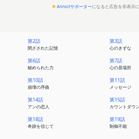
Annictサポーター
になると広告を非表示
第2話
第3話
閉ざされた記憶
心のきずな
第6話
第7話
秘められた力
心の居場所
第10話
第11話
崩壊の序曲
メッセージ
第14話
第15話
アンの恋人
カウントダウ
第18話
第19話
奇跡を信じて
制御不能