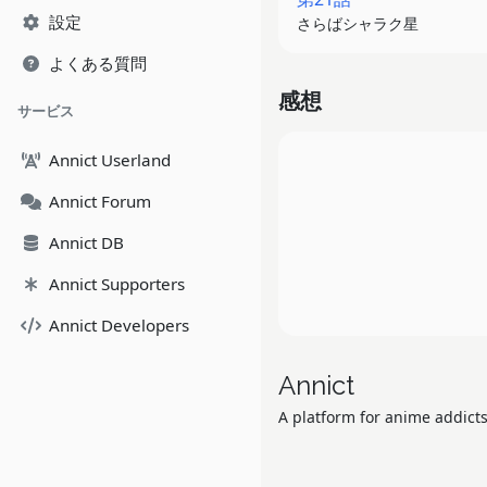
設定
さらばシャラク星
よくある質問
感想
サービス
Annict Userland
Annict Forum
Annict DB
Annict Supporters
Annict Developers
Annict
A platform for anime addicts