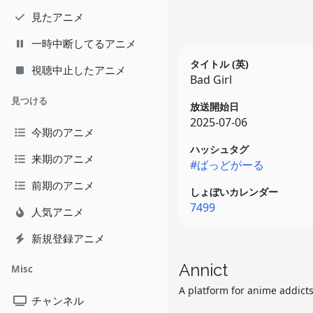
見たアニメ
一時中断してるアニメ
タイトル (英)
視聴中止したアニメ
Bad Girl
見つける
放送開始日
2025-07-06
今期のアニメ
ハッシュタグ
来期のアニメ
#ばっどがーる
前期のアニメ
しょぼいカレンダー
7499
人気アニメ
新規登録アニメ
Annict
Misc
A platform for anime addicts
チャンネル