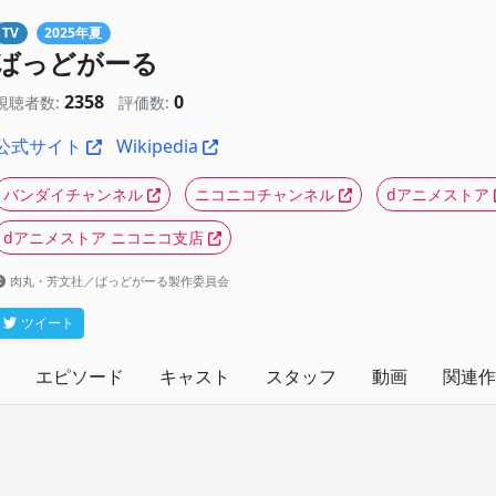
TV
2025年夏
ばっどがーる
2358
0
視聴者数:
評価数:
公式サイト
Wikipedia
バンダイチャンネル
ニコニコチャンネル
dアニメストア
dアニメストア ニコニコ支店
肉丸・芳文社／ばっどがーる製作委員会
ツイート
エピソード
キャスト
スタッフ
動画
関連作