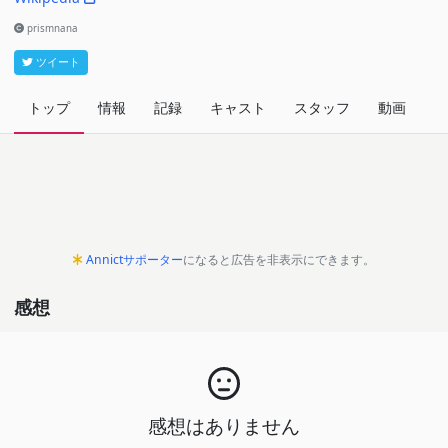
prismnana
ツイート
トップ
情報
記録
キャスト
スタッフ
動画
関
Annictサポーター
になると広告を非表示にできます。
感想
感想はありません