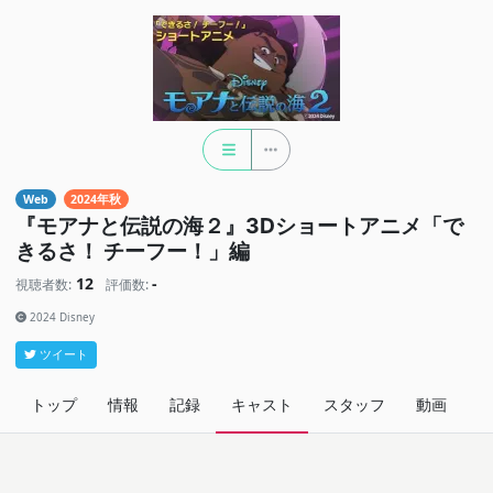
Web
2024年秋
『モアナと伝説の海２』3Dショートアニメ「で
きるさ！ チーフー！」編
12
-
視聴者数:
評価数:
2024 Disney
ツイート
トップ
情報
記録
キャスト
スタッフ
動画
関