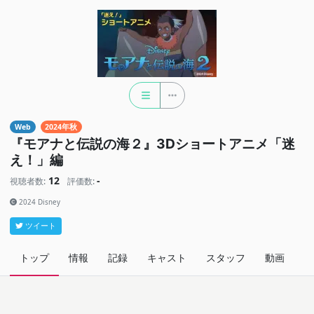
Web
2024年秋
『モアナと伝説の海２』3Dショートアニメ「迷
え！」編
12
-
視聴者数:
評価数:
2024 Disney
ツイート
トップ
情報
記録
キャスト
スタッフ
動画
関