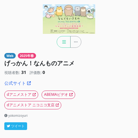
Web
2025年春
げっかん！なんものアニメ
31
0
視聴者数:
評価数:
公式サイト
dアニメストア
ABEMAビデオ
dアニメストア ニコニコ支店
yokomizoyuri
ツイート