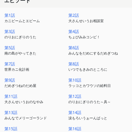
エピソード
第1話
第2話
カニビームとエビーム
大さんせいうお相談室
第3話
第4話
のりおにぎりのうた
ちょびみみコンビ！
第5話
第6話
南の島がやってきた
みんなをだめにするだめぎつね
第7話
第8話
世界カニ化計画
いつでもきみのところに
第9話
第10話
だめぎつねのだめ屋
ラッコとカワウソの給料日
第11話
第12話
大さんせいうおのなやみ
のりおにぎりのうた～具～
第13話
第14話
みんなでメリーゴーランド
涙もろいうぉーんばっと
第15話
第16話