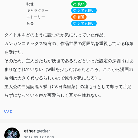
映像
良い
キャラクター
とても良い
ストーリー
普通
音楽
とても良い
タイトルをどのように読むのか気になっていた作品。
ガンガンコミックス特有の、作品世界の雰囲気を重視している印象
を受けた。
そのため、主人公たちが妖怪であるなどといった設定の深堀りはあ
まりなされていない（wikiを少しだけみたところ、ここから漫画の
展開は大きく異なるらしいので原作が気になる）。
主人公の白鬼院凜々蝶（CV:日高里菜）の凄もうとして却って舌足
らずになっている声が可愛らしく耳から離れない。
0
ether
@ether
2018-08-18 18:18