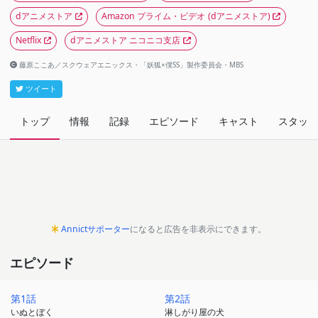
dアニメストア
Amazon プライム・ビデオ
(dアニメストア)
Netflix
dアニメストア ニコニコ支店
藤原ここあ／スクウェアエニックス・「妖狐×僕SS」製作委員会・MBS
ツイート
トップ
情報
記録
エピソード
キャスト
スタッフ
Annictサポーター
になると広告を非表示にできます。
エピソード
第1話
第2話
いぬとぼく
淋しがり屋の犬