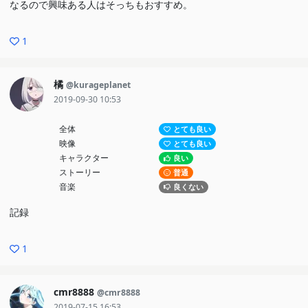
なるので興味ある人はそっちもおすすめ。
1
橘
@kurageplanet
2019-09-30 10:53
全体
とても良い
映像
とても良い
キャラクター
良い
ストーリー
普通
音楽
良くない
記録
1
cmr8888
@cmr8888
2019-07-15 16:53