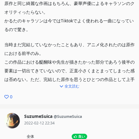
原作と同じ綺麗な作画はもちろん、豪華声優によるキャラソンのク
オリティったらない。
かるたのキャラソンは今ではTiktokでよく使われる一曲になってい
るので驚き。
当時まだ完結していなかったこともあり、アニメ化されたのは原作
における前半のみ。
この作品における醍醐味や先生が描きたかった部分であろう後半の
要素は一切出てきていないので、正直小さくまとまってしまった感
は否めない。ただ、完結した原作を思うとひとつの作品として上手
全文読む
くまとめたようにも思う。
0
アニメ2期は今でも出来ればやってほしいけど……ここあ先生が亡
くなられた今となっては……。
SuzumeSuica
@SuzumeSuica
でも、やっぱりあの終盤の残夏はマモで聞きたいという気持ちが強
2022-02-12 22:34
い。あの反ノ塚もほそやんで聞きたいなぁ。
全体
良い