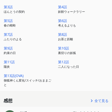
第3話
第4話
ほんとうの契約
妖館ウォークラリー
第5話
第6話
春の蜻蛉
考えるよりも
第7話
第8話
ふたりのよる
お茶と距離
第9話
第10話
約束の日
裏切りの妖狐
第11話
第12話
陽炎
二人になった日
第13話(OVA)
御狐神くん変化/スイッチ/おままご
と
感想
全て見る