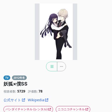
TV
2012年冬
妖狐×僕SS
5729
78
視聴者数:
評価数:
公式サイト
Wikipedia
バンダイチャンネル
(レンタル)
ニコニコチャンネル