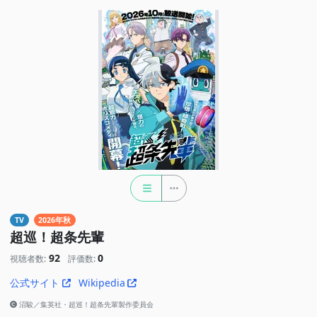
TV
2026年秋
超巡！超条先輩
92
0
視聴者数:
評価数:
公式サイト
Wikipedia
沼駿／集英社・超巡！超条先輩製作委員会