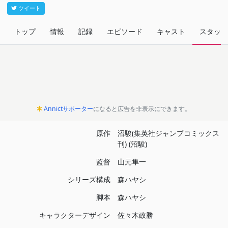
ツイート
トップ
情報
記録
エピソード
キャスト
スタッフ
Annictサポーター
になると広告を非表示にできます。
原作
沼駿(集英社ジャンプコミックス
刊) (沼駿)
監督
山元隼一
シリーズ構成
森ハヤシ
脚本
森ハヤシ
キャラクターデザイン
佐々木政勝