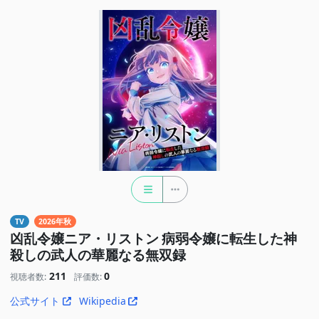
TV
2026年秋
凶乱令嬢ニア・リストン 病弱令嬢に転生した神
殺しの武人の華麗なる無双録
211
0
視聴者数:
評価数:
公式サイト
Wikipedia