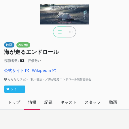
映画
2027年
海が走るエンドロール
63
-
視聴者数:
評価数:
公式サイト
Wikipedia
たらちねジョン（秋田書店）／海が走るエンドロール製作委員会
ツイート
トップ
情報
記録
キャスト
スタッフ
動画
関