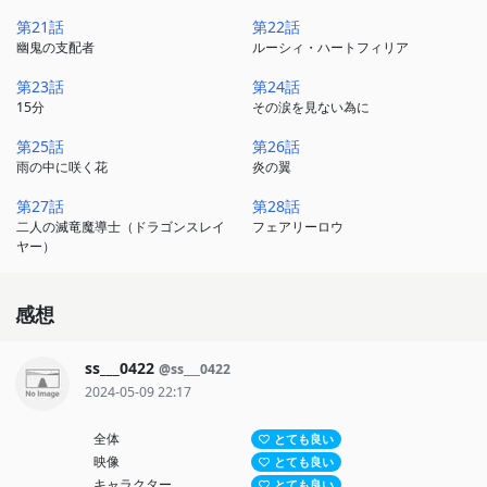
第21話
第22話
幽鬼の支配者
ルーシィ・ハートフィリア
第23話
第24話
15分
その涙を見ない為に
第25話
第26話
雨の中に咲く花
炎の翼
第27話
第28話
二人の滅竜魔導士（ドラゴンスレイ
フェアリーロウ
ヤー）
感想
ss___0422
@ss___0422
2024-05-09 22:17
全体
とても良い
映像
とても良い
キャラクター
とても良い