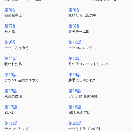
第5話
第6話
鎧の魔導士
妖精たちは風の中
第7話
第8話
炎と風
最強チーム!!!
第9話
第10話
ナツ、村を食う
ナツ vs. エルザ
第11話
第12話
呪われた島
月の雫（ムーンドリップ）
第13話
第14話
ナツ vs. 波動のユウカ
勝手にしやがれ!!
第15話
第16話
永遠の魔法
ガルナ島 最終決戦
第17話
第18話
BURST
届け あの空に
第19話
第20話
チェンジリング
ナツとドラゴンの卵