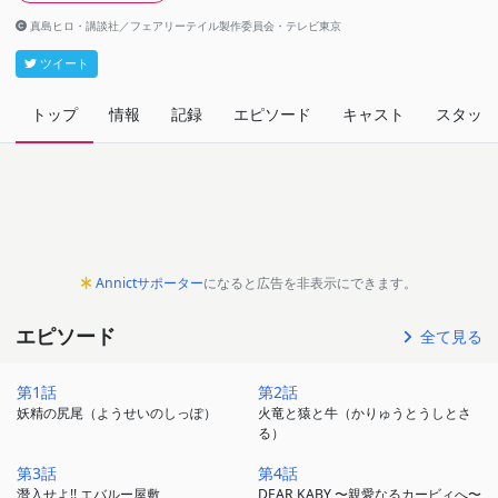
真島ヒロ・講談社／フェアリーテイル製作委員会・テレビ東京
ツイート
トップ
情報
記録
エピソード
キャスト
スタッフ
Annictサポーター
になると広告を非表示にできます。
エピソード
全て見る
第1話
第2話
妖精の尻尾（ようせいのしっぽ）
火竜と猿と牛（かりゅうとうしとさ
る）
第3話
第4話
潛入せよ!! エバルー屋敷
DEAR KABY 〜親愛なるカービィへ〜