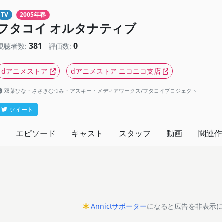
TV
2005年春
フタコイ オルタナティブ
381
0
視聴者数:
評価数:
dアニメストア
dアニメストア ニコニコ支店
双葉ひな・ささきむつみ・アスキー・メディアワークス/フタコイプロジェクト
ツイート
エピソード
キャスト
スタッフ
動画
関連作
Annictサポーター
になると広告を非表示