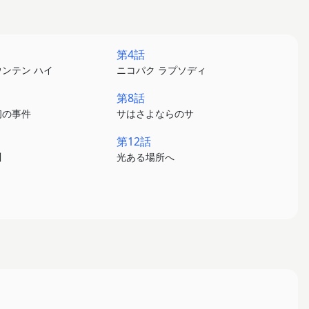
第4話
ンテン ハイ
ニコパク ラプソディ
第8話
初の事件
サはさよならのサ
第12話
川
光ある場所へ