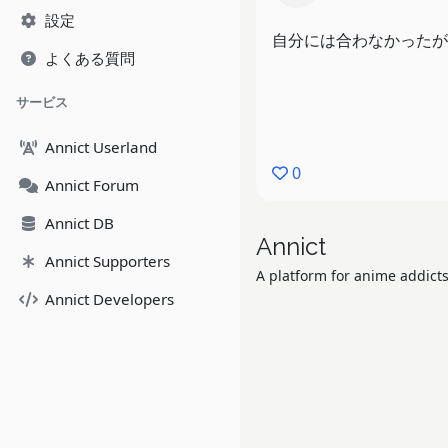
設定
自分には合わなかったが
よくある質問
サービス
Annict Userland
0
Annict Forum
Annict DB
Annict
Annict Supporters
A platform for anime addicts
Annict Developers