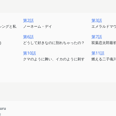
第2話
第3話
シングと私
ノーネーム・デイ
エメラルドマウ
第6話
第7話
)
どうして好きなのに別れちゃったの？
双葉恋太郎最
第10話
第11話
クマのように舞い、イカのように刺す
燃える二子魂
uru
2