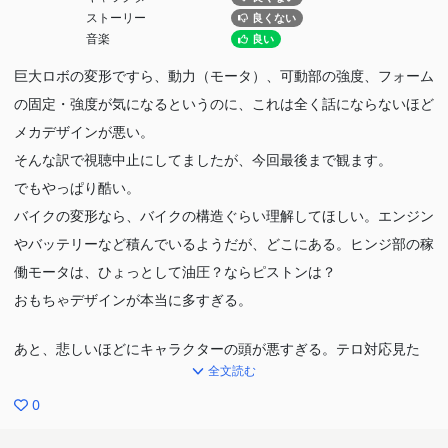
ストーリー
良くない
音楽
良い
巨大ロボの変形ですら、動力（モータ）、可動部の強度、フォーム
の固定・強度が気になるというのに、これは全く話にならないほど
メカデザインが悪い。
そんな訳で視聴中止にしてましたが、今回最後まで観ます。
でもやっぱり酷い。
バイクの変形なら、バイクの構造ぐらい理解してほしい。エンジン
やバッテリーなど積んでいるようだが、どこにある。ヒンジ部の稼
働モータは、ひょっとして油圧？ならピストンは？
おもちゃデザインが本当に多すぎる。
あと、悲しいほどにキャラクターの頭が悪すぎる。テロ対応見た
全文読む
ら、相手がやばい奴らだとバカでもわかる。
それを殺されに行くような回があったり、正面決戦したり、何を見
0
てるんだか。