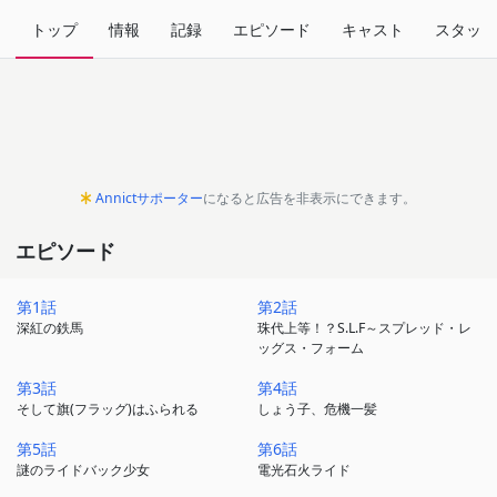
トップ
情報
記録
エピソード
キャスト
スタッフ
Annictサポーター
になると広告を非表示にできます。
エピソード
第1話
第2話
深紅の鉄馬
珠代上等！？S.L.F～スプレッド・レ
ッグス・フォーム
第3話
第4話
そして旗(フラッグ)はふられる
しょう子、危機一髪
第5話
第6話
謎のライドバック少女
電光石火ライド