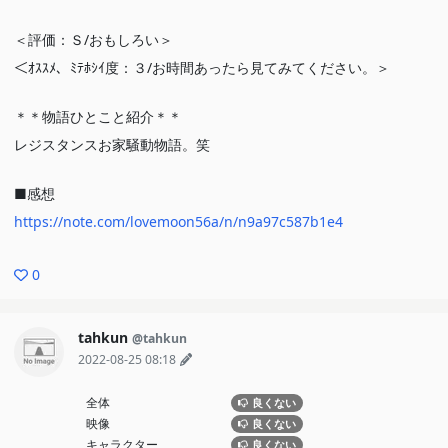
＜評価：Ｓ/おもしろい＞
＜ｵｽｽﾒ、ﾐﾃﾎｼｲ度：３/お時間あったら見てみてください。＞
＊＊物語ひとこと紹介＊＊
レジスタンスお家騒動物語。笑
■感想
https://note.com/lovemoon56a/n/n9a97c587b1e4
0
tahkun
@tahkun
2022-08-25 08:18
全体
良くない
映像
良くない
キャラクター
良くない