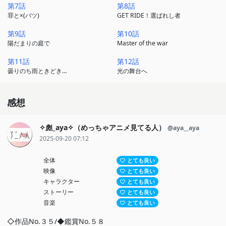
第7話
第8話
罪と×(バツ)
GET RIDE！選ばれし者
第9話
第10話
陽だまりの庭で
Master of the war
第11話
第12話
曇りのち雨ときどき…
光の舞台へ
感想
✧彪_aya✧（めっちゃアニメ見てる人）
@aya__aya
2025-09-20 07:12
全体
とても良い
映像
とても良い
キャラクター
とても良い
ストーリー
とても良い
音楽
とても良い
◇作品No.３５/◆鑑賞No.５８