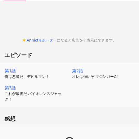
Annictサポーター
になると広告を非表示にできます。
エピソード
第1話
第2話
俺は悪魔だ、デビルマン！
オレは強いぞ マジンガーZ！
第3話
これが最後だ バイオレンスジャッ
ク！
感想