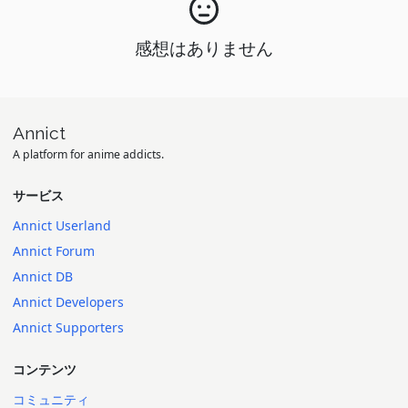
感想はありません
Annict
A platform for anime addicts.
サービス
Annict Userland
Annict Forum
Annict DB
Annict Developers
Annict Supporters
コンテンツ
コミュニティ