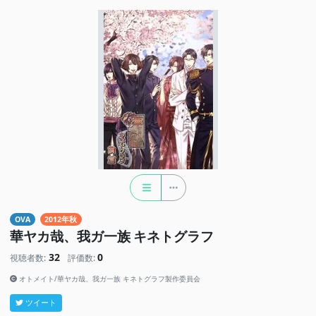
OVA
2012年秋
華ヤカ哉、我ガ一族 キネトグラフ
32
0
視聴者数:
評価数:
オトメイト/華ヤカ哉、我ガ一族 キネトグラフ製作委員会
ツイート