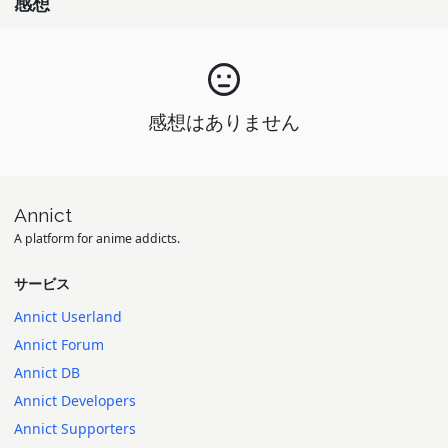
感想
感想はありません
Annict
A platform for anime addicts.
サービス
Annict Userland
Annict Forum
Annict DB
Annict Developers
Annict Supporters