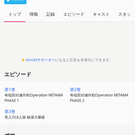
ツイート
トップ
情報
記録
エピソード
キャスト
スタッフ
Annictサポーター
になると広告を非表示にできます。
エピソード
第1巻
第2巻
奇稲田封滅作戦Operation MITAMA
奇稲田封滅作戦Operation MITAMA
PHASE 1
PHASE 2
第3巻
美人OL6人旅 秘湯大爆破