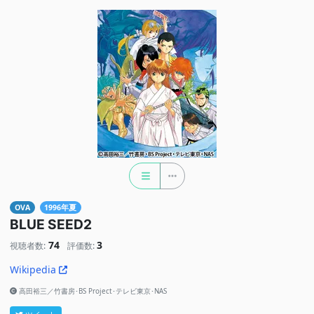
OVA
1996年夏
BLUE SEED2
74
3
視聴者数:
評価数:
Wikipedia
高田裕三／竹書房･BS Project･テレビ東京･NAS