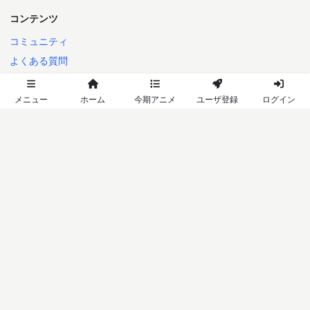
コンテンツ
コミュニティ
よくある質問
利用規約
プライバシーポリシー
メニュー
ホーム
今期アニメ
ユーザ登録
ログイン
特定商取引法に基づく表記
シーズン別アニメ
2026年秋
2026年夏
2026年春
2026年冬
2025年秋
日本語
English
2014-2026 Annict
言語: