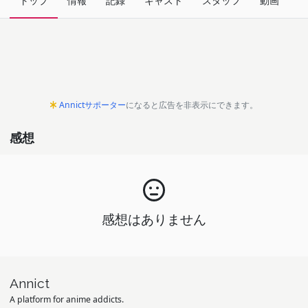
トップ
情報
記録
キャスト
スタッフ
動画
関
Annictサポーター
になると広告を非表示にできます。
感想
感想はありません
Annict
A platform for anime addicts.