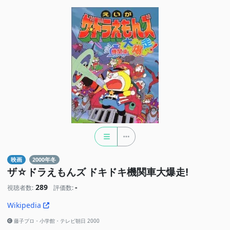
映画
2000年冬
ザ☆ドラえもんズ ドキドキ機関車大爆走!
289
-
視聴者数:
評価数:
Wikipedia
藤子プロ・小学館・テレビ朝日 2000