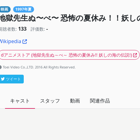
映画
1997年夏
地獄先生ぬ〜べ〜 恐怖の夏休み！！妖し
133
-
視聴者数:
評価数:
Wikipedia
dアニメストア
(地獄先生ぬ～べ～ 恐怖の夏休み!! 妖しの海の伝説!)
Toei Video Co.,LTD. 2016 All Rights Reserved.
ツイート
キャスト
スタッフ
動画
関連作品