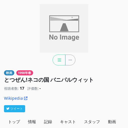
映画
1998年春
とつぜん!ネコの国 バニパルウィット
17
-
視聴者数:
評価数:
Wikipedia
ツイート
トップ
情報
記録
キャスト
スタッフ
動画
関