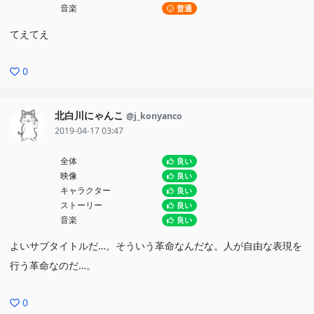
音楽
普通
てえてえ
0
北白川にゃんこ
@j_konyanco
2019-04-17 03:47
全体
良い
映像
良い
キャラクター
良い
ストーリー
良い
音楽
良い
よいサブタイトルだ…。そういう革命なんだな。人が自由な表現を
行う革命なのだ…。
0