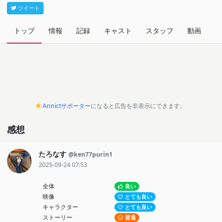
ツイート
トップ
情報
記録
キャスト
スタッフ
動画
関
Annictサポーター
になると広告を非表示にできます。
感想
たろなす
@ken77purin1
2025-09-24 07:53
全体
良い
映像
とても良い
キャラクター
とても良い
ストーリー
普通