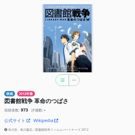
映画
2012年春
図書館戦争 革命のつばさ
973
-
視聴者数:
評価数:
公式サイト
Wikipedia
有川浩・角川書店／図書館戦争フィルムパートナーズ 2012