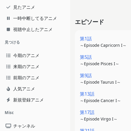
見たアニメ
一時中断してるアニメ
エピソード
視聴中止したアニメ
第1話
見つける
～Episode Capricorn I～
今期のアニメ
第5話
～Episode Pisces I～
来期のアニメ
第9話
前期のアニメ
～Episode Taurus I～
人気アニメ
第13話
新規登録アニメ
～Episode Cancer I～
第17話
Misc
～Episode Virgo I～
チャンネル
第21話