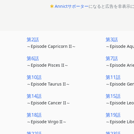
Annictサポーター
になると広告を非表示
第2話
第3話
～Episode Capricorn II～
～Episode Aqu
第6話
第7話
～Episode Pisces II～
～Episode Ari
第10話
第11話
～Episode Taurus II～
～Episode Gem
第14話
第15話
～Episode Cancer II～
～Episode Leo
第18話
第19話
～Episode Virgo II～
～Episode Lib
第22話
第23話