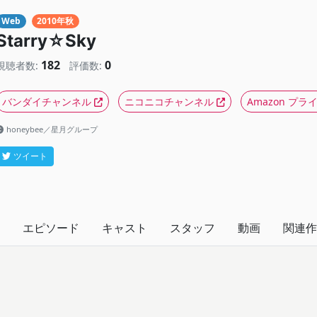
Web
2010年秋
Starry☆Sky
182
0
視聴者数:
評価数:
バンダイチャンネル
ニコニコチャンネル
Amazon プ
honeybee／星月グループ
ツイート
エピソード
キャスト
スタッフ
動画
関連作