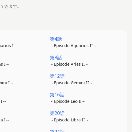
にできます。
第4話
arius I～
～Episode Aquarius II～
第8話
es I～
～Episode Aries II～
第12話
ini I～
～Episode Gemini II～
第16話
 I～
～Episode Leo II～
第20話
ra I～
～Episode Libra II～
第24話