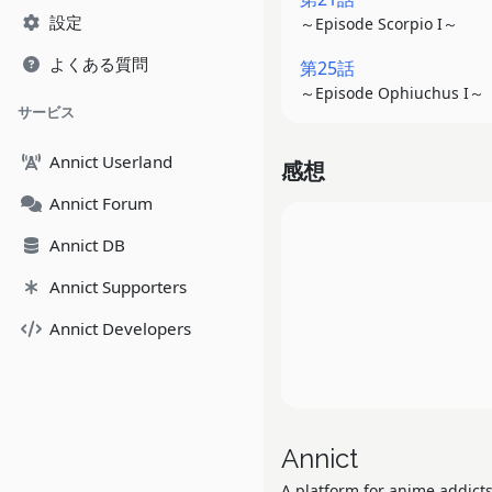
設定
～Episode Scorpio I～
よくある質問
第25話
～Episode Ophiuchus I～
サービス
Annict Userland
感想
Annict Forum
Annict DB
Annict Supporters
Annict Developers
Annict
A platform for anime addicts