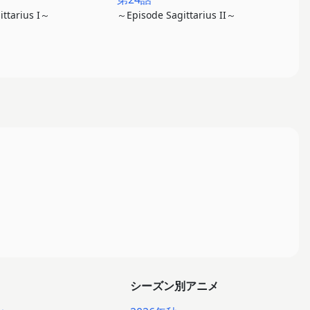
ttarius I～
～Episode Sagittarius II～
シーズン別アニメ