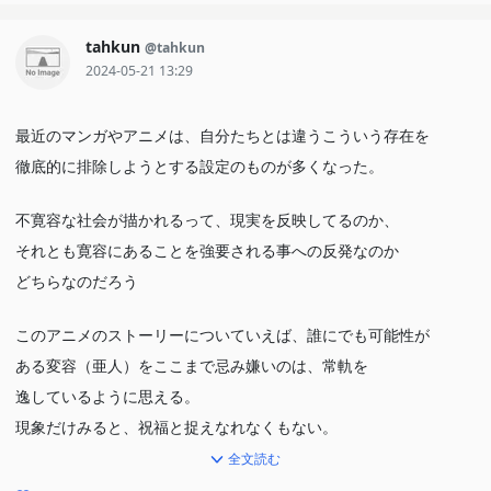
tahkun
@tahkun
2024-05-21 13:29
最近のマンガやアニメは、自分たちとは違うこういう存在を
徹底的に排除しようとする設定のものが多くなった。
不寛容な社会が描かれるって、現実を反映してるのか、
それとも寛容にあることを強要される事への反発なのか
どちらなのだろう
このアニメのストーリーについていえば、誰にでも可能性が
ある変容（亜人）をここまで忌み嫌いのは、常軌を
逸しているように思える。
現象だけみると、祝福と捉えなれなくもない。
そういう畏怖の念が欠けた思考をする社会の世界観が、
全文読む
とても偏っているように思える。