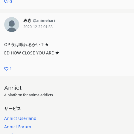
0
みき
@animehari
2020-12-22 01:33
OP 夜は眠れるかい？★
ED HOW CLOSE YOU ARE ★
1
Annict
A platform for anime addicts.
サービス
Annict Userland
Annict Forum