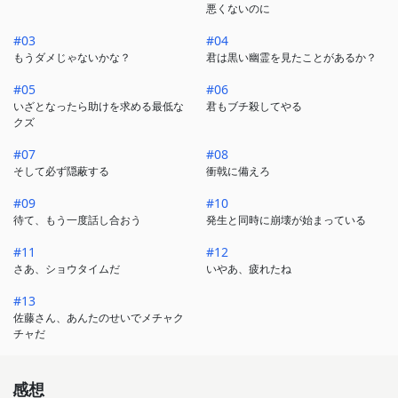
悪くないのに
#03
#04
もうダメじゃないかな？
君は黒い幽霊を見たことがあるか？
#05
#06
いざとなったら助けを求める最低な
君もブチ殺してやる
クズ
#07
#08
そして必ず隠蔽する
衝戟に備えろ
#09
#10
待て、もう一度話し合おう
発生と同時に崩壊が始まっている
#11
#12
さあ、ショウタイムだ
いやあ、疲れたね
#13
佐藤さん、あんたのせいでメチャク
チャだ
感想