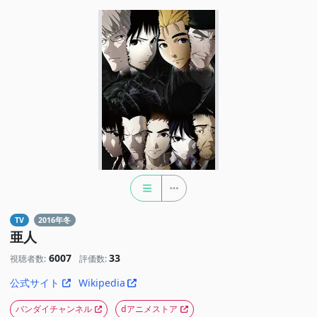
TV
2016年冬
亜人
6007
33
視聴者数:
評価数:
公式サイト
Wikipedia
バンダイチャンネル
dアニメストア