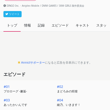
DINGO Inc.・Aniplex Mobile / DMM GAMES / 38M GIRLS 製作委員会
ツイート
トップ
情報
記録
エピソード
キャスト
スタッフ
Annictサポーター
になると広告を非表示にできます。
エピソード
#01
#02
プロローグ -邂逅-
まどろみの炬燵
#03
#04
あったかいんです
綾乃、いきます！