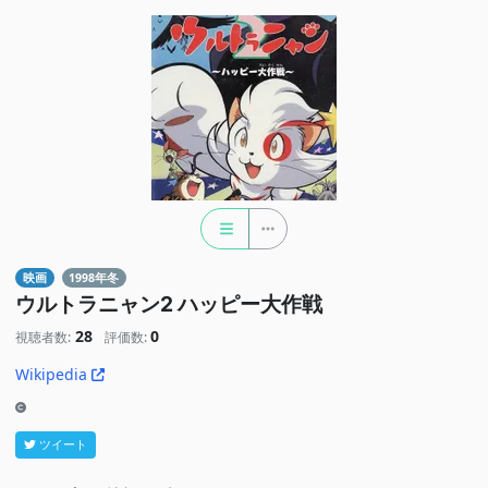
映画
1998年冬
ウルトラニャン2 ハッピー大作戦
28
0
視聴者数:
評価数:
Wikipedia
ツイート