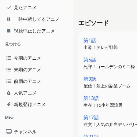
見たアニメ
一時中断してるアニメ
エピソード
視聴中止したアニメ
第1話
見つける
出港！テレビ野郎
今期のアニメ
第5話
死守！ゴールデンのミニ枠
来期のアニメ
第9話
前期のアニメ
配信！船上の副業ブーム
人気アニメ
第13話
新規登録アニメ
生存！15少年漂流民
第17話
Misc
注文！人気の弁当デリバリ
チャンネル
第21話