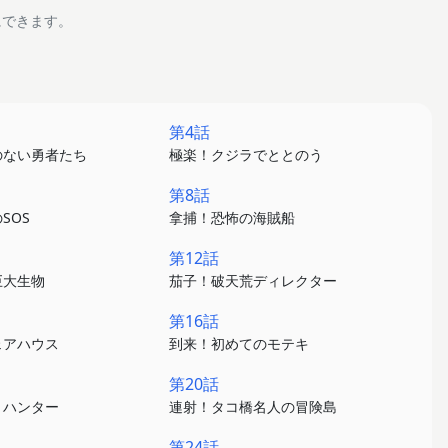
にできます。
第4話
のない勇者たち
極楽！クジラでととのう
第8話
SOS
拿捕！恐怖の海賊船
第12話
巨大生物
茄子！破天荒ディレクター
第16話
ェアハウス
到来！初めてのモテキ
第20話
りハンター
連射！タコ橋名人の冒険島
第24話