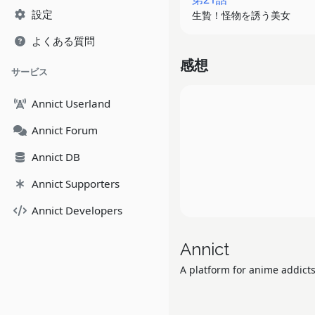
設定
生贄！怪物を誘う美女
よくある質問
感想
サービス
Annict Userland
Annict Forum
Annict DB
Annict Supporters
Annict Developers
Annict
A platform for anime addicts