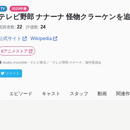
TV
2020年春
テレビ野郎 ナナーナ 怪物クラーケンを
22
24
視聴者数:
評価数:
公式サイト
Wikipedia
dアニメストア
studio crocodile・テレビ東京／「テレビ野郎 ナナーナ」製作委員会
ツイート
エピソード
キャスト
スタッフ
動画
関連作