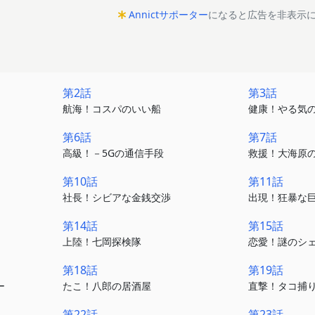
Annictサポーター
になると広告を非表示
第2話
第3話
航海！コスパのいい船
健康！やる気
第6話
第7話
高級！－5Gの通信手段
救援！大海原の
第10話
第11話
社長！シビアな金銭交渉
出現！狂暴な
第14話
第15話
上陸！七岡探検隊
恋愛！謎のシ
第18話
第19話
ー
たこ！八郎の居酒屋
直撃！タコ捕
第22話
第23話