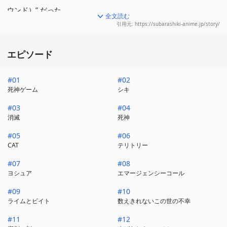
ウンド）” だった。
全文読む
訳が分からないまま「死神のゲーム」の参加者になっていたネク
引用元: https://subarashiki-anime.jp/story/
は、
同じゲームの参加者である少女・シキと出会い、“パートナー”とし
エピソード
て契約。
#01
#02
理不尽に課せられる“ミッション”や襲いかかってくるバケモノ“ノ
死神ゲーム
シキ
イズ”に立ち向かいながら、
#03
#04
「死神のゲーム」と自分の記憶に隠された真相に迫っていく。
消滅
死神
『生き残れるのは、パートナーを信頼できた奴だけだ。』
#05
#06
CAT
テリトリー
果たして、彼らは生き残ることができるのかー
#07
#08
ヨシュア
エマージェンシーコール
#09
#10
ライムとビイト
数えきれないこの世の不幸
#11
#12