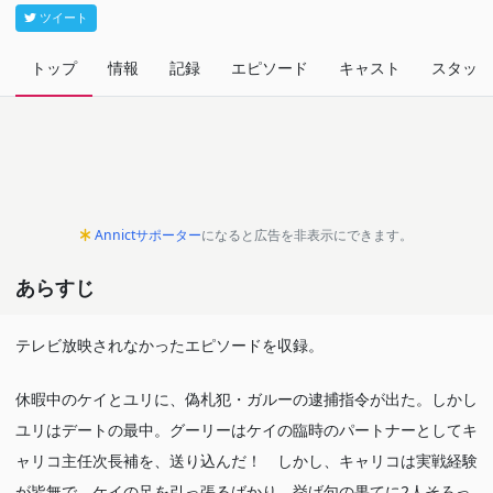
ツイート
トップ
情報
記録
エピソード
キャスト
スタッフ
Annictサポーター
になると広告を非表示にできます。
あらすじ
テレビ放映されなかったエピソードを収録。
休暇中のケイとユリに、偽札犯・ガルーの逮捕指令が出た。しかし
ユリはデートの最中。グーリーはケイの臨時のパートナーとしてキ
ャリコ主任次長補を、送り込んだ！ しかし、キャリコは実戦経験
が皆無で、ケイの足を引っ張るばかり。挙げ句の果てに2人そろっ