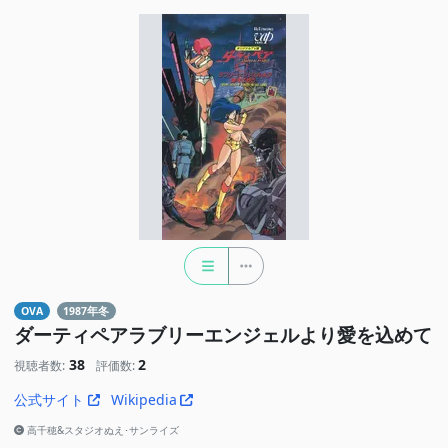
OVA
1987年冬
ダーティペアラブリーエンジェルより愛を込めて
38
2
視聴者数:
評価数:
公式サイト
Wikipedia
高千穂&スタジオぬえ･サンライズ