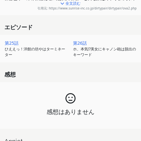
全文読む
て、偽札犯に捕まってしまう。デートから帰ってきたユリは、事情
引用元: https://www.sunrise-inc.co.jp/dirtypair/dirtypair/ova2.php
を聞くと現場に急行。ガルーの住む洋館に潜入する。しかし、不意
に現れた青年を撃ってしまう！ ところが、その青年は死んだガル
エピソード
ーの息子そっくりのロボットで、撃たれたことで暴走し始めた!!
第25話
第26話
不気味に迫るロボットに、パニックして逃げ回るユリ。洋館にうご
ひええっ！洋館の坊やはターミネー
ホ、本気!?美女にキャノン砲は脱出の
めく不死身のロボットと激突するアクション！ と思いきや意外に
ター
キーワード
人情話の25話。
感想
WWWAの兵器開発研究所を視察しにいったグーリーが、警備隊
長・マルカスに人質として捕らわれてしまった。超兵器・ゴッドキ
ャノンでエレノアシティを灰にすると脅すマルカスは、WWWAに
100億クレジットの金を要求する。しかしWWWAはその要求を拒
感想はありません
否、基地をマルカスもろとも爆破するという結論を出し、装置のス
イッチを入れてしまった。上司の危機を見捨てておけぬと、行動を
開始するケイとユリ。いつもケイとユリの後始末をしてくれるグー
リー主任。彼を助けるべく、ケイたちが奔走する26話の2編。
Annict