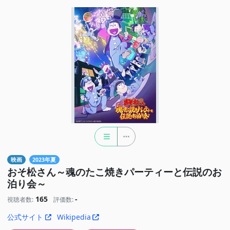
映画
2023年夏
おそ松さん～魂のたこ焼きパーティーと伝説のお
泊り会～
165
-
視聴者数:
評価数:
公式サイト
Wikipedia