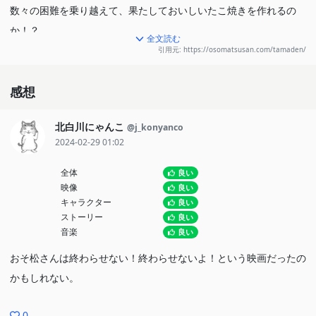
数々の困難を乗り越えて、果たしておいしいたこ焼きを作れるの
か！？
全文読む
引用元: https://osomatsusan.com/tamaden/
お泊まり会
感想
それはこの世で最もドキドキしちゃうシチュエーション。
幼なじみのチビ太らに加え、なんとトト子ら女子メンバーも参加！
北白川にゃんこ
@j_konyanco
モテない６つ子に千載一遇の大チャンス！
2024-02-29 01:02
が、それは地獄の始まりでもあった…
全体
良い
映像
良い
食べて飲んで歌って踊ってケンカして。
キャラクター
良い
松野家で巻き起こった伝説の一日！
ストーリー
良い
シェー！
音楽
良い
おそ松さんは終わらせない！終わらせないよ！という映画だったの
かもしれない。
0