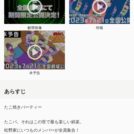
解禁映像
特報
本予告
あらすじ
たこ焼きパーティー
たこパ。それはこの世で最も楽しい娯楽。
松野家にいつものメンバーが全員集合！