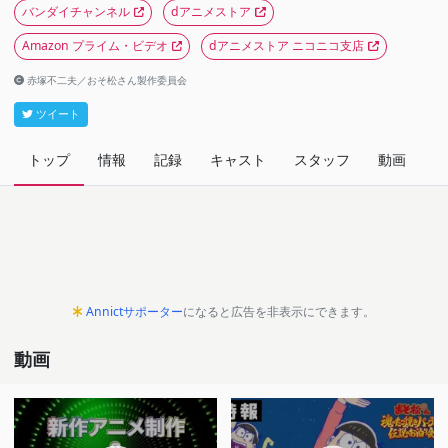
バンダイチャンネル
dアニメストア
Amazon プライム・ビデオ
dアニメストア ニコニコ支店
赤塚不二夫／おそ松さん製作委員会
ツイート
トップ
情報
記録
キャスト
スタッフ
動画
関
Annictサポーター
になると広告を非表示にできます。
動画