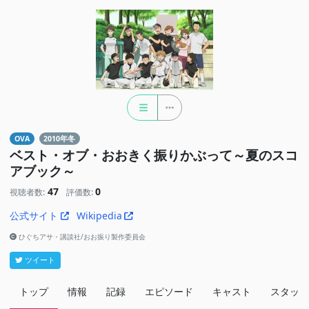
OVA
2010年冬
ベスト・オブ・おおきく振りかぶって～夏のスコ
アブック～
47
0
視聴者数:
評価数:
公式サイト
Wikipedia
ひぐちアサ・講談社/おお振り製作委員会
ツイート
トップ
情報
記録
エピソード
キャスト
スタッフ