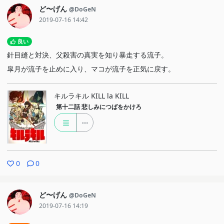
ど〜げん
@DoGeN
2019-07-16 14:42
良い
針目縫と対決、父殺害の真実を知り暴走する流子。
皐月が流子を止めに入り、マコが流子を正気に戻す。
キルラキル KILL la KILL
第十二話
悲しみにつばをかけろ
0
0
ど〜げん
@DoGeN
2019-07-16 14:19