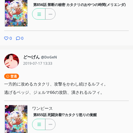
第856話
禁断の秘密 カタクリのおやつの時間(メリエンダ)
0
0
ど〜げん
@DoGeN
2019-07-17 13:33
普通
一方的に攻めるカタクリ、攻撃をかわし続けるルフィ。
逃げるベッジ、ジェルマ66の攻防、潰されるルフィ。
ワンピース
第855話
死闘決着!?カタクリ怒りの覚醒