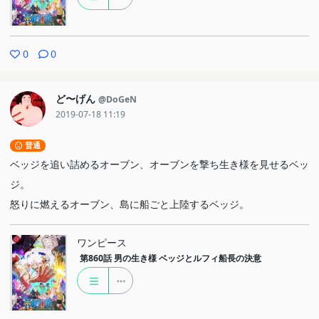
0
0
ど〜げん
@DoGeN
2019-07-18 11:19
普通
ベッジを追い詰めるオーブン、オーブンを撃ち生き様を見せるベッ
ジ。
怒りに燃えるオーブン、島に船ごと上陸するベッジ。
ワンピース
第860話
男の生き様 ベッジとルフィ船長の決意