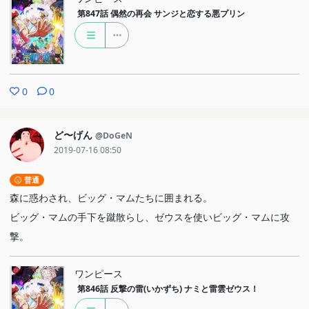
第847話
偶然の再会 サンジと恋する悪プリン
0
0
ど〜げん
@DoGeN
2019-07-16 08:50
普通
森に惑わされ、ビッグ・マムたちに囲まれる。
ビッグ・マムの手下を蹴散らし、ゼウスを使いビッグ・マムに攻
撃。
ワンピース
第846話
反撃の雷(いかずち) ナミと雷雲ゼウス！