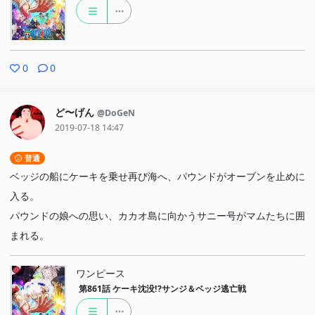
0
0
ど〜げん
@DoGeN
2019-07-18 14:47
普通
ベッジの船にケーキを乗せ再び海へ、パウンドがオーブンを止めに
入る。
パウンドの娘への思い、カカオ島に向かうサニー号がマムたちに囲
まれる。
ワンピース
第861話
ケーキ沈没!?サンジ＆ベッジ逃亡戦