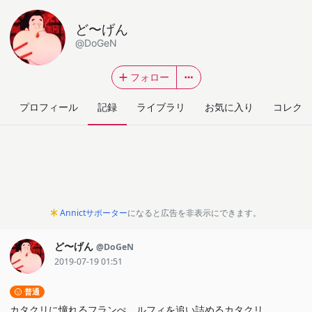
ど〜げん
@DoGeN
フォロー
プロフィール
記録
ライブラリ
お気に入り
コレクシ
Annictサポーター
になると広告を非表示にできます。
ど〜げん
@DoGeN
2019-07-19 01:51
普通
カタクリに憧れるフランぺ、ルフィを追い詰めるカタクリ。