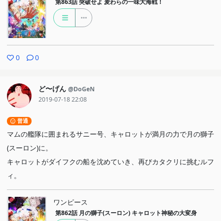
第863話
突破せよ 麦わらの一味大海戦！
0
0
ど〜げん
@DoGeN
2019-07-18 22:08
普通
マムの艦隊に囲まれるサニー号、キャロットが満月の力で月の獅子
(スーロン)に。
キャロットがダイフクの船を沈めていき、再びカタクリに挑むルフ
ィ。
ワンピース
第862話
月の獅子(スーロン) キャロット神秘の大変身