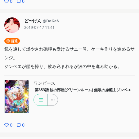
0
0
ど〜げん
@DoGeN
2019-07-17 11:41
普通
鏡を通して燃やされ砲弾も受けるサニー号、ケーキ作りを進めるサ
ンジ。
ジンベエが船を操り、飲み込まれるが波の中を進み助かる。
ワンピース
第853話
波の部屋(グリーンルーム) 無敵の操舵主ジンベエ
0
0