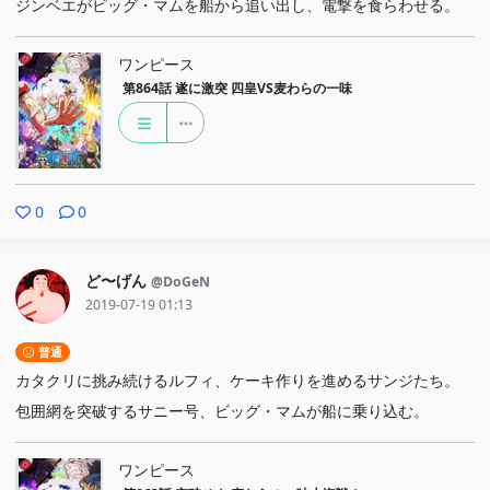
ジンベエがビッグ・マムを船から追い出し、電撃を食らわせる。
ワンピース
第864話
遂に激突 四皇VS麦わらの一味
0
0
ど〜げん
@DoGeN
2019-07-19 01:13
普通
カタクリに挑み続けるルフィ、ケーキ作りを進めるサンジたち。
包囲網を突破するサニー号、ビッグ・マムが船に乗り込む。
ワンピース