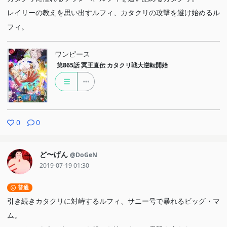
レイリーの教えを思い出すルフィ、カタクリの攻撃を避け始めるル
フィ。
ワンピース
第865話
冥王直伝 カタクリ戦大逆転開始
0
0
ど〜げん
@DoGeN
2019-07-19 01:30
普通
引き続きカタクリに対峙するルフィ、サニー号で暴れるビッグ・マ
ム。