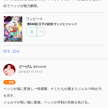
出てベッジが能力解除。
ワンピース
第840話
父子の訣別 サンジとジャッジ
0
0
ど〜げん
@DoGeN
2019-07-15 15:17
普通
ベッジが城に変身し一時避難、ナミたちが捕まりジェルマ66が力
を示す。
ジェルマが戦い城に籠城、ベッジが作戦の失敗を告げる。