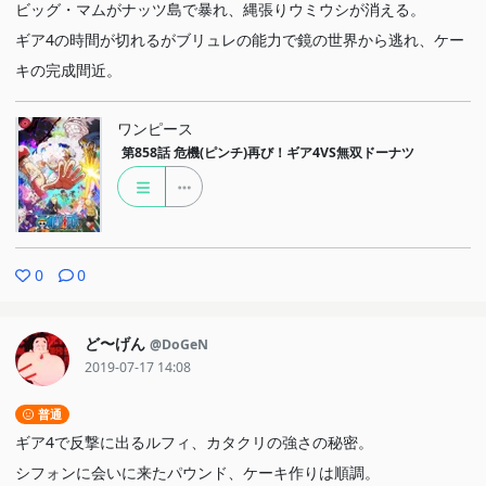
ビッグ・マムがナッツ島で暴れ、縄張りウミウシが消える。
ギア4の時間が切れるがブリュレの能力で鏡の世界から逃れ、ケー
キの完成間近。
ワンピース
第858話
危機(ピンチ)再び！ギア4VS無双ドーナツ
0
0
ど〜げん
@DoGeN
2019-07-17 14:08
普通
ギア4で反撃に出るルフィ、カタクリの強さの秘密。
シフォンに会いに来たパウンド、ケーキ作りは順調。