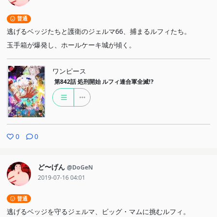
普通
逃げるベッジたちと護衛のジェルマ66、捕まるルフィたち。
玉手箱が爆発し、ホールケーキ城が傾く。
ワンピース
第842話
処刑開始 ルフィ連合軍全滅!?
0
0
ど〜げん
@DoGeN
2019-07-16 04:01
普通
逃げるベッジを守るジェルマ、ビッグ・マムに挑むルフィ。