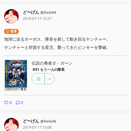
ど〜げん
@DoGeN
2019-07-17 15:27
普通
地球に迫るオーボス、隊長を探して動き回るヤンチャー。
ヤンチャーと対面する星児、襲ってきたピンキーを撃破。
伝説の勇者ダ・ガーン
#31
もう一人の隊長
0
0
ど〜げん
@DoGeN
2019-07-17 15:08