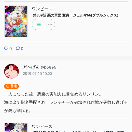
ワンピース
第839話
悪の軍団 変身！ジェルマ66(ダブルシックス)
0
0
ど〜げん
@DoGeN
2019-07-15 15:00
普通
一人になった後、悪魔の実能力に目覚めるリンリン。
海に出て指名手配され、ランチャーが破壊され作戦が失敗し逃げる
が鏡も割れる。
ワンピース