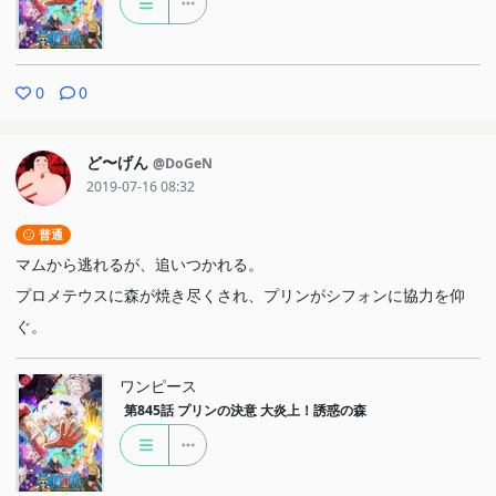
0
0
ど〜げん
@DoGeN
2019-07-16 08:32
普通
マムから逃れるが、追いつかれる。
プロメテウスに森が焼き尽くされ、プリンがシフォンに協力を仰
ぐ。
ワンピース
第845話
プリンの決意 大炎上！誘惑の森