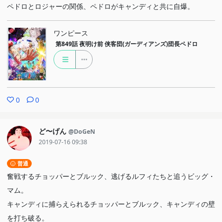
ペドロとロジャーの関係、ペドロがキャンディと共に自爆。
ワンピース
第849話
夜明け前 侠客団(ガーディアンズ)団長ペドロ
0
0
ど〜げん
@DoGeN
2019-07-16 09:38
普通
奮戦するチョッパーとブルック、逃げるルフィたちと追うビッグ・
マム。
キャンディに捕らえられるチョッパーとブルック、キャンディの壁
を打ち破る。