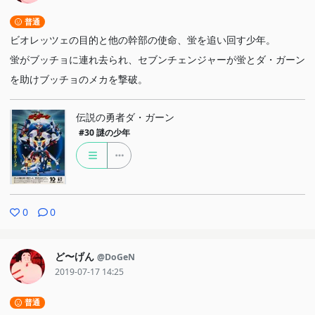
普通
ビオレッツェの目的と他の幹部の使命、蛍を追い回す少年。
蛍がブッチョに連れ去られ、セブンチェンジャーが蛍とダ・ガーン
を助けブッチョのメカを撃破。
伝説の勇者ダ・ガーン
#30
謎の少年
0
0
ど〜げん
@DoGeN
2019-07-17 14:25
普通