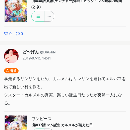
第838話
兵器(ランチャー)炸裂！ビッグ・マム暗殺の瞬間
(とき)
0
0
ど〜げん
@DoGeN
2019-07-15 14:41
普通
暴走するリンリンを止め、カルメルはリンリンを連れてエルバフを
出て新しい村を作る。
シスター・カルメルの真実、楽しい誕生日だったが突然一人にな
る。
ワンピース
第837話
マム誕生 カルメルが消えた日