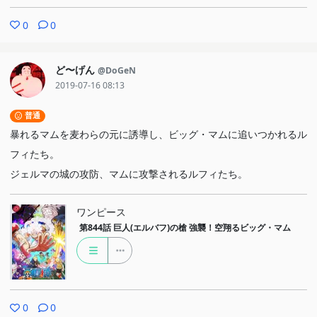
0
0
ど〜げん
@DoGeN
2019-07-16 08:13
普通
暴れるマムを麦わらの元に誘導し、ビッグ・マムに追いつかれるル
フィたち。
ジェルマの城の攻防、マムに攻撃されるルフィたち。
ワンピース
第844話
巨人(エルバフ)の槍 強襲！空翔るビッグ・マム
0
0