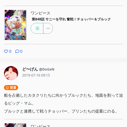
ワンピース
第848話
サニーを守れ 奮戦！チョッパー＆ブルック
0
0
ど〜げん
@DoGeN
2019-07-16 09:15
普通
船を占拠したカタクリたちに向かうブルックたち、地面を割って迫
るビッグ・マム。
ブルックと連携して戦うチョッパー、プリンたちの提案にのる。
ワンピース