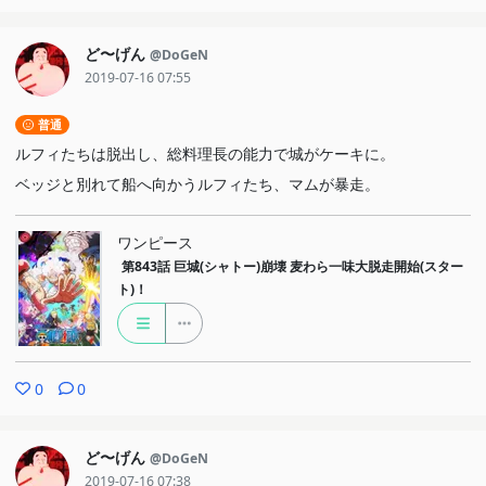
ど〜げん
@DoGeN
2019-07-16 07:55
普通
ルフィたちは脱出し、総料理長の能力で城がケーキに。
ベッジと別れて船へ向かうルフィたち、マムが暴走。
ワンピース
第843話
巨城(シャトー)崩壊 麦わら一味大脱走開始(スター
ト)！
0
0
ど〜げん
@DoGeN
2019-07-16 07:38