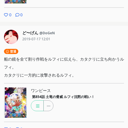
0
0
ど〜げん
@DoGeN
2019-07-17 12:01
普通
船の鏡を全て割り作戦をルフィに伝えら、カタクリに立ち向かうル
フィ。
カタクリに一方的に攻撃されるルフィ。
ワンピース
第854話
土竜の脅威 ルフィ沈黙の戦い！