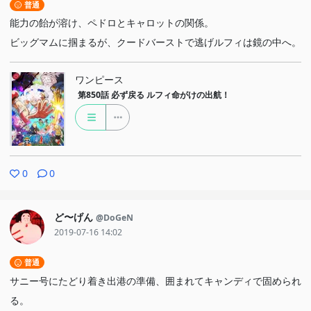
普通
能力の飴が溶け、ペドロとキャロットの関係。
ビッグマムに掴まるが、クードバーストで逃げルフィは鏡の中へ。
ワンピース
第850話
必ず戻る ルフィ命がけの出航！
0
0
ど〜げん
@DoGeN
2019-07-16 14:02
普通
サニー号にたどり着き出港の準備、囲まれてキャンディで固められ
る。