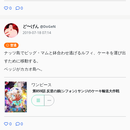
0
0
ど〜げん
@DoGeN
2019-07-18 07:14
普通
ナッツ島でビッグ・マムと鉢合わせ逃げるルフィ、ケーキを運び出
すために移動する。
ベッジがカカオ島へ。
ワンピース
第859話
反逆の娘(シフォン) サンジのケーキ輸送大作戦
0
0