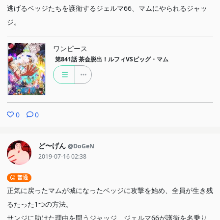
逃げるベッジたちを護衛するジェルマ66、マムにやられるジャッ
ジ。
ワンピース
第841話
茶会脱出！ルフィVSビッグ・マム
0
0
ど〜げん
@DoGeN
2019-07-16 02:38
普通
正気に戻ったマムが城になったベッジに攻撃を始め、全員が生き残
るたった1つの方法。
サンジに助けた理由を問うジャッジ、ジェルマ66が護衛を名乗り