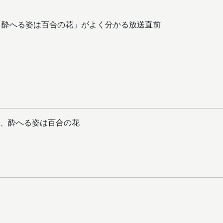
、酔へる姿は百合の花」がよく分かる放送直前
、酔へる姿は百合の花