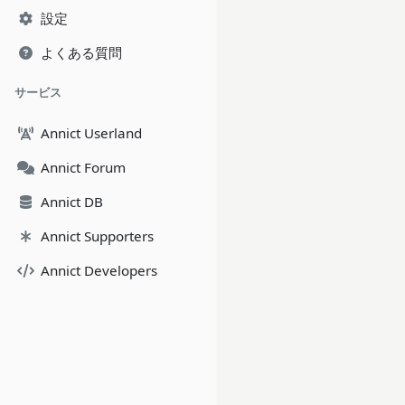
設定
よくある質問
サービス
Annict Userland
Annict Forum
Annict DB
Annict Supporters
Annict Developers