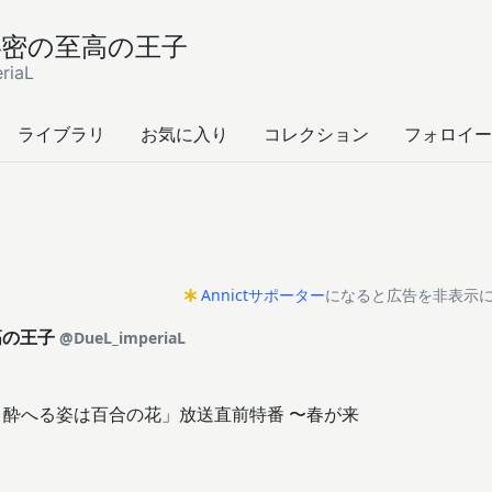
秘密の至高の王子
riaL
ライブラリ
お気に入り
コレクション
フォロイー
Annictサポーター
になると広告を非表示
高の王子
@DueL_imperiaL
、酔へる姿は百合の花」放送直前特番 〜春が来