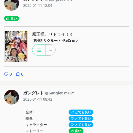
2025-01-11 12:04
良い
魔王様、リトライ！R
第4話
リクルート -ReCruit-
0
0
ガングレト
@Ganglet_mrKY
2025-01-11 08:42
全体
とても良い
映像
とても良い
キャラクター
とても良い
ストーリー
良い