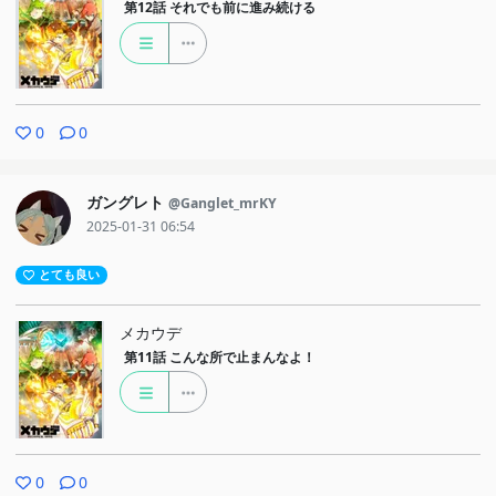
第12話
それでも前に進み続ける
0
0
ガングレト
@Ganglet_mrKY
2025-01-31 06:54
とても良い
メカウデ
第11話
こんな所で止まんなよ！
0
0