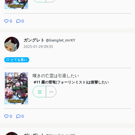
0
0
ガングレト
@Ganglet_mrKY
2025-01-29 09:35
とても良い
嘆きの亡霊は引退したい
#11
霧の雷竜(フォーリンミスト)は復讐したい
0
0