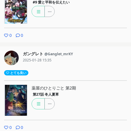
#9
愛と平和を伝えたい
0
0
ガングレト
@Ganglet_mrKY
2025-01-28 15:35
とても良い
薬屋のひとりごと 第2期
第27話
冬人夏草
0
0