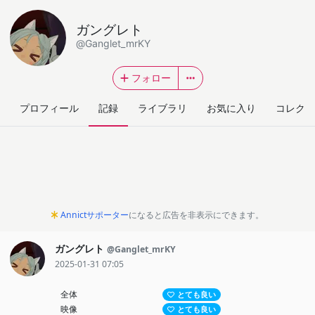
ガングレト
@Ganglet_mrKY
フォロー
プロフィール
記録
ライブラリ
お気に入り
コレクシ
Annictサポーター
になると広告を非表示にできます。
ガングレト
@Ganglet_mrKY
2025-01-31 07:05
全体
とても良い
映像
とても良い