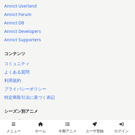
Annict Userland
Annict Forum
Annict DB
Annict Developers
Annict Supporters
コンテンツ
コミュニティ
よくある質問
利用規約
プライバシーポリシー
特定商取引法に基づく表記
シーズン別アニメ
2026年秋
2026年夏
メニュー
ホーム
今期アニメ
ユーザ登録
ログイン