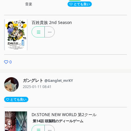
音楽
とても良い
百姓貴族 2nd Season
0
ガングレト
@Ganglet_mrKY
2025-01-11 08:41
とても良い
Dr.STONE NEW WORLD 第2クール
第14話
頭脳戦のディールゲーム