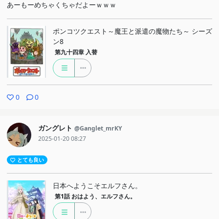
あーもーめちゃくちゃだよーｗｗｗ
ポンコツクエスト～魔王と派遣の魔物たち～ シーズ
ン8
第九十四章
入替
0
0
ガングレト
@Ganglet_mrKY
2025-01-20 08:27
とても良い
日本へようこそエルフさん。
第1話
おはよう、エルフさん。