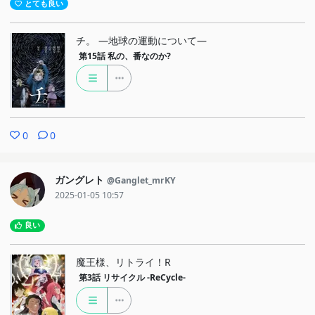
とても良い
チ。 ―地球の運動について―
第15話
私の、番なのか?
0
0
ガングレト
@Ganglet_mrKY
2025-01-05 10:57
良い
魔王様、リトライ！R
第3話
リサイクル -ReCycle-