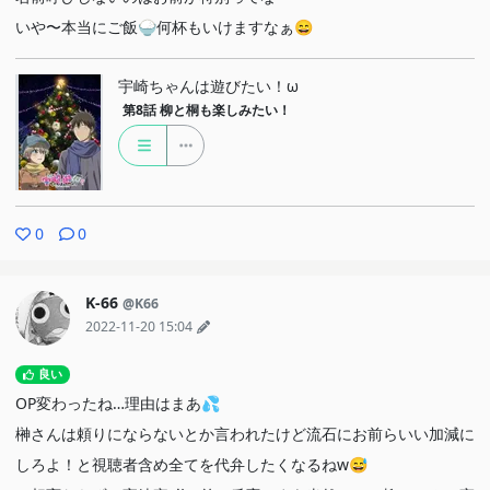
いや〜本当にご飯🍚何杯もいけますなぁ😄
宇崎ちゃんは遊びたい！ω
第8話
柳と桐も楽しみたい！
0
0
K-66
@K66
2022-11-20 15:04
良い
OP変わったね…理由はまあ💦
榊さんは頼りにならないとか言われたけど流石にお前らいい加減に
しろよ！と視聴者含め全てを代弁したくなるねw😅