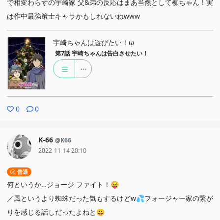
で相変わらずの宇崎家 父&弟の反応はまあ当然として柳ちゃん！実
は作中最強策士キャラかもしれないねwww
宇崎ちゃんは遊びたい！ω
第7話
宇崎ちゃんは告白させたい！
0
0
K-66
@K66
2022-11-14 20:10
普通
何というか…ジョージ ファイト！😝
／風というより蜘蛛だった気もするけどw💦フォージャー家の繋が
りを感じる話しだったよねと😀