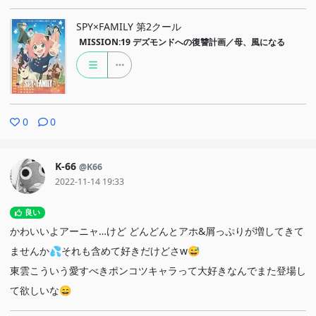
SPY×FAMILY 第2クール
MISSION:19
デズモンドへの復讐計画／母、風になる
0
0
K-66
@K66
2022-11-14 19:33
良い
かわいいよアーニャ…けど どんどんとアホ&屑っぷりが増してきて
ませんか💦それも含めて好きだけどさw😅
東雲こういう愛すべきポンコツキャラって大好きなんでまた登場し
て欲しいな😄