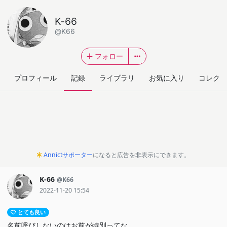
K-66
@K66
フォロー
プロフィール
記録
ライブラリ
お気に入り
コレクシ
Annictサポーター
になると広告を非表示にできます。
K-66
@K66
2022-11-20 15:54
とても良い
名前呼びしないのはお前が特別ってな