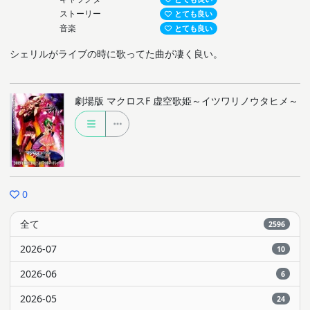
ストーリー
とても良い
音楽
とても良い
シェリルがライブの時に歌ってた曲が凄く良い。
劇場版 マクロスF 虚空歌姫～イツワリノウタヒメ～
0
全て
2596
2026-07
10
2026-06
6
2026-05
24