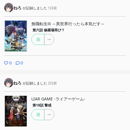
ねろ
が記録しました
1日前
無職転生Ⅲ ～異世界行ったら本気だす～
第六話
修羅場再び？
0
0
ねろ
が記録しました
2日前
LIAR GAME -ライアーゲーム-
第18話
警戒