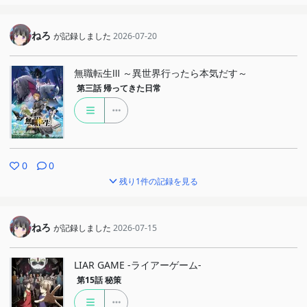
ねろ
が記録しました
2026-07-20
無職転生Ⅲ ～異世界行ったら本気だす～
第三話
帰ってきた日常
0
0
残り1件の記録を見る
ねろ
が記録しました
2026-07-15
LIAR GAME -ライアーゲーム-
第15話
秘策