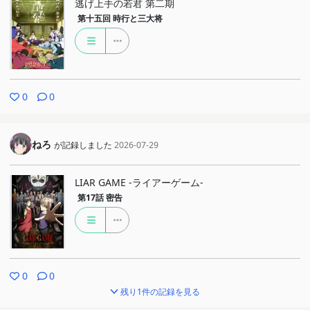
逃げ上手の若君 第二期
第十五回
時行と三大将
0
0
ねろ
が記録しました
2026-07-29
LIAR GAME -ライアーゲーム-
第17話
密告
0
0
残り1件の記録を見る