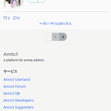
0
0
残り1件の記録を見る
1
Annict
A platform for anime addicts.
サービス
Annict Userland
Annict Forum
Annict DB
Annict Developers
Annict Supporters