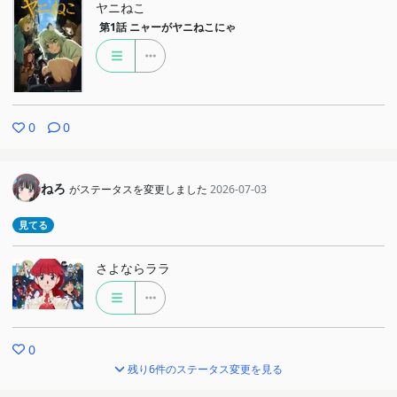
ヤニねこ
第1話
ニャーがヤニねこにゃ
0
0
ねろ
がステータスを変更しました
2026-07-03
見てる
さよならララ
0
残り6件のステータス変更を見る