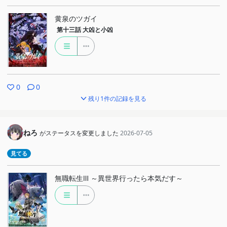
黄泉のツガイ
第十三話
大凶と小凶
0
0
残り1件の記録を見る
ねろ
がステータスを変更しました
2026-07-05
見てる
無職転生Ⅲ ～異世界行ったら本気だす～