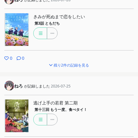
きみが死ぬまで恋をしたい
第3話
ともだち
0
0
残り2件の記録を見る
ねろ
が記録しました
2026-07-25
逃げ上手の若君 第二期
第十三回
もう一度、食べタイ！