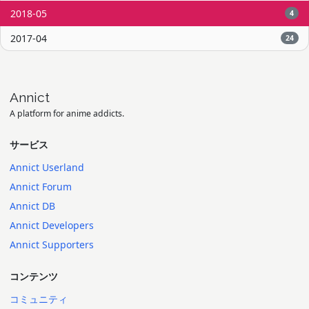
2018-05
4
2017-04
24
Annict
A platform for anime addicts.
サービス
Annict Userland
Annict Forum
Annict DB
Annict Developers
Annict Supporters
コンテンツ
コミュニティ