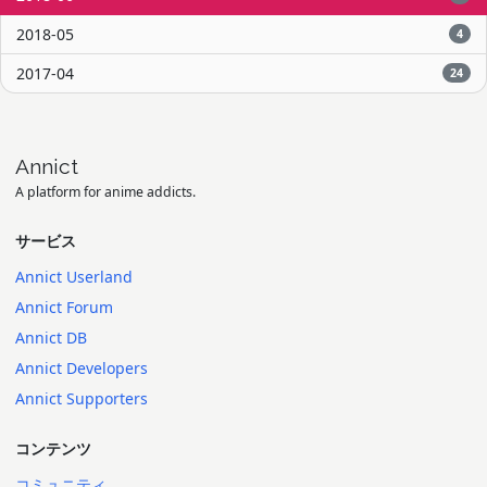
2018-05
4
2017-04
24
Annict
A platform for anime addicts.
サービス
Annict Userland
Annict Forum
Annict DB
Annict Developers
Annict Supporters
コンテンツ
コミュニティ