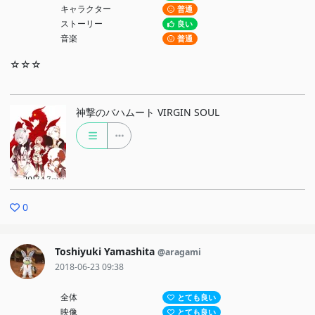
キャラクター
普通
ストーリー
良い
音楽
普通
☆☆☆
神撃のバハムート VIRGIN SOUL
0
Toshiyuki Yamashita
@aragami
2018-06-23 09:38
全体
とても良い
映像
とても良い