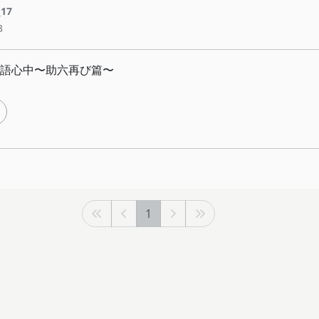
_17
3
語心中〜助六再び篇〜
1