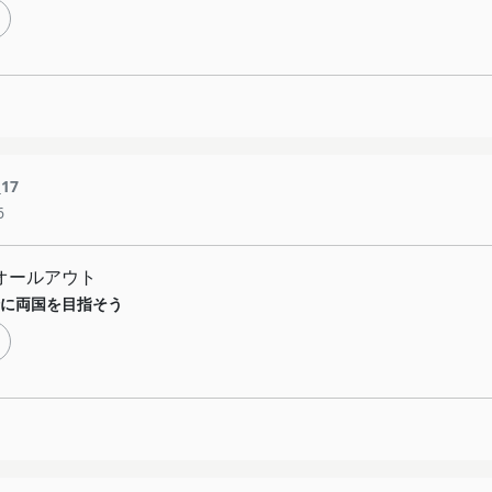
_17
6
!!オールアウト
に両国を目指そう