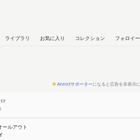
ト
ライブラリ
お気に入り
コレクション
フォロイー
Annictサポーター
になると広告を非表示
_17
6
!!オールアウト
イ