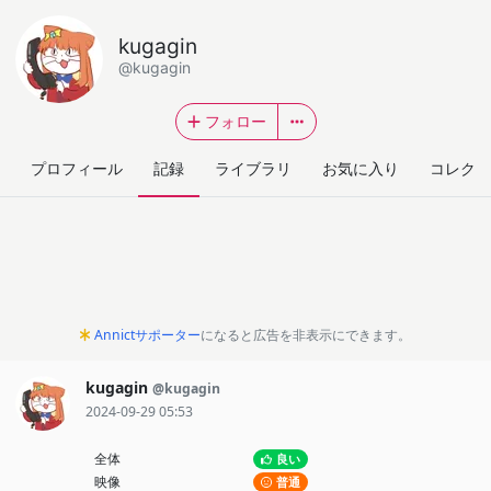
kugagin
@kugagin
フォロー
プロフィール
記録
ライブラリ
お気に入り
コレクシ
Annictサポーター
になると広告を非表示にできます。
kugagin
@kugagin
2024-09-29 05:53
全体
良い
映像
普通