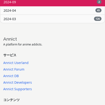
2024-09
2
2024-04
45
2024-03
126
Annict
A platform for anime addicts.
サービス
Annict Userland
Annict Forum
Annict DB
Annict Developers
Annict Supporters
コンテンツ