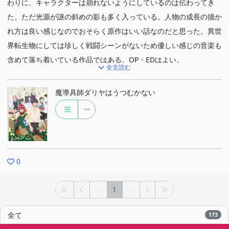
わりに、キャラクターは崩れないようにしているのは伝わってき
た。ただ光源が謎の斜めの影も多く入っている。人物の成長の描か
れ方は良い感じなのでおそらく原作はいい話なのだと思った。異世
界転生物にしては珍しく戦闘シーンがないため優しい感じの音楽も
含めて落ち着いている作品ではある。OP・EDはよい。
全文読む
【視聴理由】
魔導具師ダリヤはうつむかない
<異世界転生> / 大西沙織
0
...
1
...
全て
173