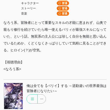
キャラクター
普通
ストーリー
普通
音楽
普通
なろう系。冒険者にとって重要なスキルの才能に恵まれず、山奥で
籠もり修行を続けていたら唯一使えるパリィが最強スキルになって
いた、という話。無双系の主人公には珍しく自分を無能と思い込ん
でいるためか、くどくなくさっぱりしていて気軽に見ることができ
る。ヒロイン(？)が空気。
【視聴理由】
<なろう系>
俺は全てを【パリイ】する ～逆勘違いの世界最強は
冒険者になりたい～