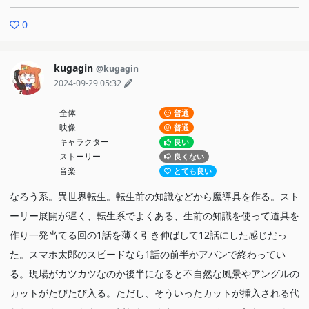
0
kugagin
@kugagin
2024-09-29 05:32
全体
普通
映像
普通
キャラクター
良い
ストーリー
良くない
音楽
とても良い
なろう系。異世界転生。転生前の知識などから魔導具を作る。スト
ーリー展開が遅く、転生系でよくある、生前の知識を使って道具を
作り一発当てる回の1話を薄く引き伸ばして12話にした感じだっ
た。スマホ太郎のスピードなら1話の前半かアバンで終わってい
る。現場がカツカツなのか後半になると不自然な風景やアングルの
カットがたびたび入る。ただし、そういったカットが挿入される代