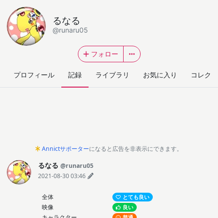
るなる
@runaru05
フォロー
プロフィール
記録
ライブラリ
お気に入り
コレクシ
Annictサポーター
になると広告を非表示にできます。
るなる
@runaru05
2021-08-30 03:46
全体
とても良い
映像
良い
キャラクター
普通