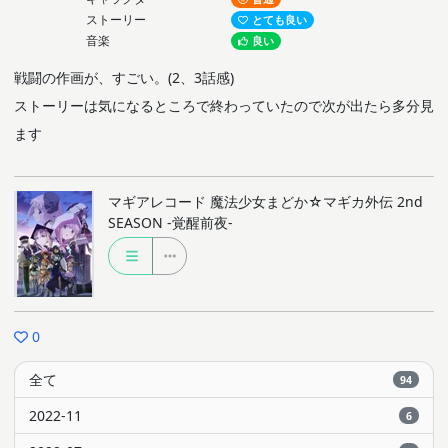
ストーリー
とても良い
音楽
良い
戦闘の作画が、すごい。(2、3話感)
ストーリーは気になるところで終わっていたので次が出たら多分見
ます
マギアレコード 魔法少女まどか☆マギカ外伝 2nd
SEASON ‐覚醒前夜‐
0
全て
94
2022-11
6