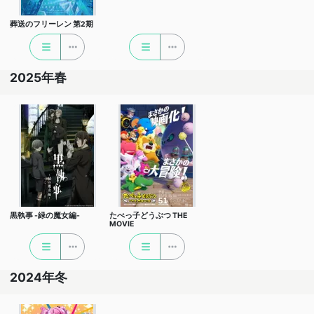
葬送のフリーレン 第2期
2025年春
黒執事 -緑の魔女編-
たべっ子どうぶつ THE
MOVIE
2024年冬