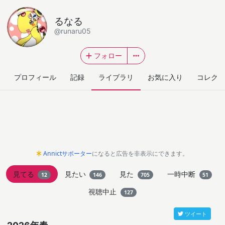
るなる
@runaru05
フォロー
プロフィール
記録
ライブラリ
お気に入り
コレクシ
Annictサポーター
になると広告を非表示にできます。
見てる
見たい
見た
一時中断
12
146
705
51
視聴中止
127
ツイート