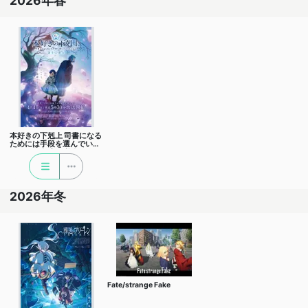
2026年春
本好きの下剋上 司書になる
ためには手段を選んでいら
れません 領主の養女
2026年冬
Fate/strange Fake