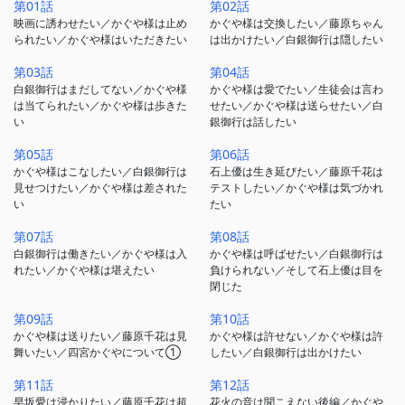
第01話
第02話
映画に誘わせたい／かぐや様は止め
かぐや様は交換したい／藤原ちゃん
られたい／かぐや様はいただきたい
は出かけたい／白銀御行は隠したい
第03話
第04話
白銀御行はまだしてない／かぐや様
かぐや様は愛でたい／生徒会は言わ
は当てられたい／かぐや様は歩きた
せたい／かぐや様は送らせたい／白
い
銀御行は話したい
第05話
第06話
かぐや様はこなしたい／白銀御行は
石上優は生き延びたい／藤原千花は
見せつけたい／かぐや様は差された
テストしたい／かぐや様は気づかれ
い
たい
第07話
第08話
白銀御行は働きたい／かぐや様は入
かぐや様は呼ばせたい／白銀御行は
れたい／かぐや様は堪えたい
負けられない／そして石上優は目を
閉じた
第09話
第10話
かぐや様は送りたい／藤原千花は見
かぐや様は許せない／かぐや様は許
舞いたい／四宮かぐやについて①
したい／白銀御行は出かけたい
第11話
第12話
早坂愛は浸かりたい／藤原千花は超
花火の音は聞こえない後編／かぐや