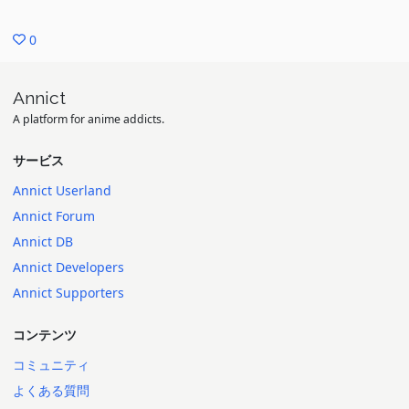
0
Annict
A platform for anime addicts.
サービス
Annict Userland
Annict Forum
Annict DB
Annict Developers
Annict Supporters
コンテンツ
コミュニティ
よくある質問