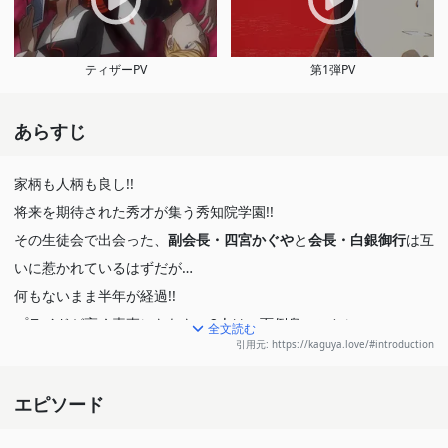
ティザーPV
第1弾PV
あらすじ
家柄も人柄も良し!!
将来を期待された秀才が集う秀知院学園!!
その生徒会で出会った、
副会長・四宮かぐや
と
会長・白銀御行
は互
いに惹かれているはずだが…
何もないまま半年が経過!!
プライドが高く素直になれない2人は、面倒臭いことに、
全文読む
引用元: https://kaguya.love/#introduction
”如何に相手に告白させるか”
ばかりを考えるようになってしまった!？
エピソード
恋愛は成就するまでが楽しい!!
新感覚”頭脳戦”ラブコメ、開戦!!