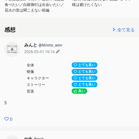
食べたい／白銀御行は出会いたい／
様は避けたくない
花火の音は聞こえない前編
感想
全て見る
みんと
@Minto_amr
2026-05-01 16:14
全体
とても良い
映像
とても良い
キャラクター
とても良い
ストーリー
とても良い
音楽
良い
S
0
gyk
@gyk