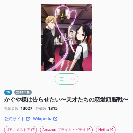
TV
2019年冬
かぐや様は告らせたい〜天才たちの恋愛頭脳戦〜
13027
1315
視聴者数:
評価数:
公式サイト
Wikipedia
dアニメストア
Amazon プライム・ビデオ
Netflix