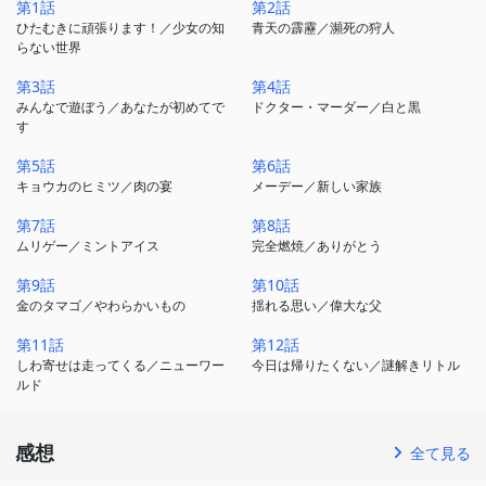
第1話
第2話
なぜか不道徳なハプニングしか起こらない！！
ひたむきに頑張ります！／少女の知
青天の霹靂／瀕死の狩人
らない世界
どうなる俺の青春！？キクルの不徳な新人教育が今始まる！！
第3話
第4話
みんなで遊ぼう／あなたが初めてで
ドクター・マーダー／白と黒
す
第5話
第6話
キョウカのヒミツ／肉の宴
メーデー／新しい家族
第7話
第8話
ムリゲー／ミントアイス
完全燃焼／ありがとう
第9話
第10話
金のタマゴ／やわらかいもの
揺れる思い／偉大な父
第11話
第12話
しわ寄せは走ってくる／ニューワー
今日は帰りたくない／謎解きリトル
ルド
感想
全て見る