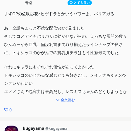
音楽
とても良い
まずOPの佐咲紗花×ヒゲドラとかいうパワーよ、バリアガる
あ、全話ちょっと不徳な配信ver.で見ました
そしてコメディもバリバリに効かせながらの、えっちな展開の数々
ひんぬーから巨乳、陥没乳首まで取り揃えたラインナップの良さ
に、トキシッコのかがんでの貧乳胸チラはもう性癖最高でした
それにキャラにもそれぞれ個性があってよかった
トキシッコのいじわるな感じとても好きだし、メイデナちゃんのツ
ンデレかわいい
エノメさんの包容力は最高だし、レスミスちゃんのどうしようもな
さ本当におもしろい
全文読む
0
ギャグコメとしてもエロコメとしてもハイレベルでとても楽しかっ
たです
kugayama
@kugayama