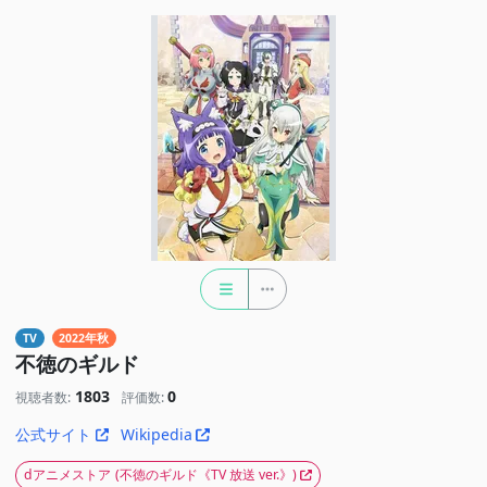
TV
2022年秋
不徳のギルド
1803
0
視聴者数:
評価数:
公式サイト
Wikipedia
dアニメストア
(不徳のギルド《TV 放送 ver.》)