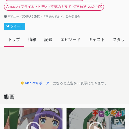
Amazon プライム・ビデオ
(不徳のギルド《TV 放送 ver.》)
河添太一／SQUARE ENIX・「不徳のギルド」製作委員会
ツイート
トップ
情報
記録
エピソード
キャスト
スタッフ
Annictサポーター
になると広告を非表示にできます。
動画