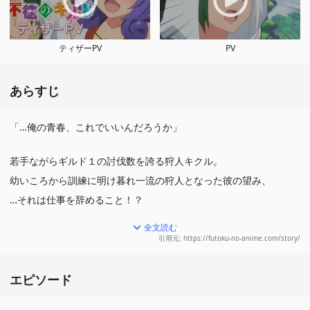
ティザーPV
PV
あらすじ
「…俺の青春、これでいいんだろうか」
若手ながらギルド１の討伐数を誇る狩人キクル。
幼いころから訓練に明け暮れ一流の狩人となった彼の望み、
…それは仕事を辞めること！？
全文読む
失われた青春の1ページを取り戻すため、
引用元: https://futoku-no-anime.com/story/
一刻も早く引退したいキクルの最優先ミッションは後任の育成！
エピソード
しかし、はちゃめちゃな新米ガードを引き連れてのクエストは